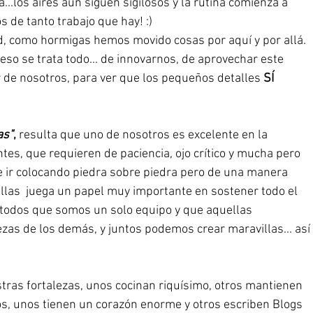
..los aires aún siguen sigilosos y la rutina comienza a 
 de tanto trabajo que hay! :)
ad, como hormigas hemos movido cosas por aquí y por allá. 
so se trata todo... de innovarnos, de aprovechar este 
r de nosotros, para ver que los pequeños detalles 
SÍ 
as"
,
 resulta que uno de nosotros es excelente en la 
tes, que requieren de paciencia, ojo crítico y mucha pero 
e ir colocando piedra sobre piedra pero de una manera 
ellas  juega un papel muy importante en sostener todo el 
todos que somos un solo equipo y que aquellas 
ezas de los demás, y juntos podemos crear maravillas... así 
as fortalezas, unos cocinan riquísimo, otros mantienen 
ros, unos tienen un corazón enorme y otros escriben Blogs 